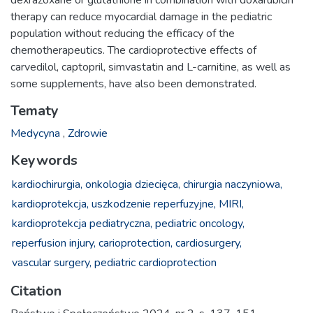
dexrazoxane or glutathione in combination with doxarubicin
therapy can reduce myocardial damage in the pediatric
population without reducing the efficacy of the
chemotherapeutics. The cardioprotective effects of
carvedilol, captopril, simvastatin and L-carnitine, as well as
some supplements, have also been demonstrated.
Tematy
Medycyna
,
Zdrowie
Keywords
kardiochirurgia,
onkologia dziecięca,
chirurgia naczyniowa,
kardioprotekcja,
uszkodzenie reperfuzyjne,
MIRI,
kardioprotekcja pediatryczna,
pediatric oncology,
reperfusion injury,
carioprotection,
cardiosurgery,
vascular surgery,
pediatric cardioprotection
Citation