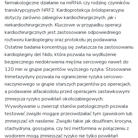
farmakologiczne działanie na miRNA czy rodzinę czynników
transkrypcyjnych NRF2. Kardioprotekcja śródoperacyjna
dotyczy zarówno zabiegów kardiochirurgicznych, jak i
niekardiochirurgicznych. Kluczowe w przypadku operacji
kardiochirurgicznych jest zastosowanie odpowiedniego
roztworu kardiopleginy oraz protokołu jej podawania.
Ostatnie badania koncentrują się zwłaszcza na zastosowaniu
kardiopleginy del Nido, która pozwala na wydłużenie
bezpiecznego niedokrwienia mięśnia sercowego nawet do
120 min w grupie pacjentów wyższego ryzyka. Stosowanie
trimetazydyny pozwala na ograniczenie ryzyka sercowo-
naczyniowego w grupie starszych pacjentów po operacjach,
a podawanie alfacalcidolu przed operacjami zastawkowymi
zmniejsza ryzyko powikłań okołozabiegowych.
Wywoływanie u zwierząt stanów patologicznych pozwala
testować związki mogące przeciwdziałać tym zjawiskom lub
zmniejszać ich nasilenie. Związki takie jak disulfiram, krocyna,
stachydryna, gossypina, czy też metformina w połączeniu z
wodorem mogą zmniejszać ryzyko nie tylko powikłań