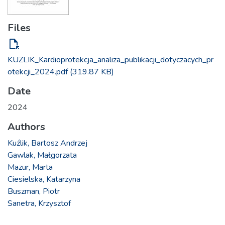
Files
file_open
KUZLIK_Kardioprotekcja_analiza_publikacji_dotyczacych_pr
otekcji_2024.pdf
(319.87 KB)
Date
2024
Authors
Kuźlik, Bartosz Andrzej
Gawlak, Małgorzata
Mazur, Marta
Ciesielska, Katarzyna
Buszman, Piotr
Sanetra, Krzysztof