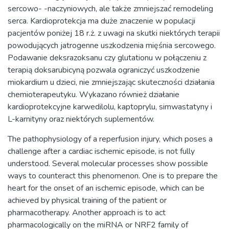
sercowo- -naczyniowych, ale także zmniejszać remodeling
serca. Kardioprotekcja ma duże znaczenie w populacji
pacjentów poniżej 18 r.ż. z uwagi na skutki niektórych terapii
powodujących jatrogenne uszkodzenia mięśnia sercowego.
Podawanie deksrazoksanu czy glutationu w połączeniu z
terapią doksarubicyną pozwala ograniczyć uszkodzenie
miokardium u dzieci, nie zmniejszając skuteczności działania
chemioterapeutyku. Wykazano również działanie
kardioprotekcyjne karwedilolu, kaptoprylu, simwastatyny i
L-karnityny oraz niektórych suplementów.
The pathophysiology of a reperfusion injury, which poses a
challenge after a cardiac ischemic episode, is not fully
understood. Several molecular processes show possible
ways to counteract this phenomenon. One is to prepare the
heart for the onset of an ischemic episode, which can be
achieved by physical training of the patient or
pharmacotherapy. Another approach is to act
pharmacologically on the miRNA or NRF2 family of