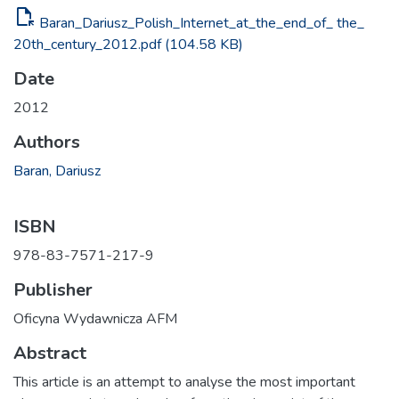
file_open
Baran_Dariusz_Polish_Internet_at_the_end_of_ the_
20th_century_2012.pdf
(104.58 KB)
Date
2012
Authors
Baran, Dariusz
ISBN
978-83-7571-217-9
Publisher
Oficyna Wydawnicza AFM
Abstract
This article is an attempt to analyse the most important