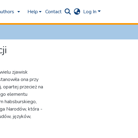
authors
Help
Contact
Log In
ji
wielu zjawisk
stanowiła ona przy
, opartej przecież na
ego elementu
um habsburskiego,
jga Narodów, która -
udów, języków,