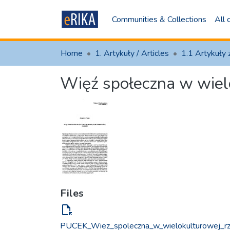
Communities & Collections
All
Home
1. Artykuły / Articles
Więź społeczna w wielo
Files
file_open
PUCEK_Wiez_spoleczna_w_wielokulturowej_r