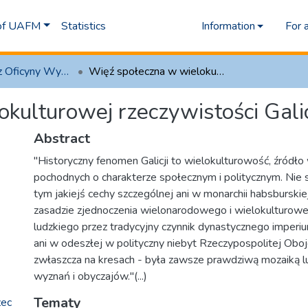
 of UAFM
Statistics
Information
For 
1.1 Artykuły z Oficyny Wydawniczej AFM
Więź społeczna w wielokulturowej rzeczywistości Galicji
kulturowej rzeczywistości Galic
Abstract
"Historyczny fenomen Galicji to wielokulturowość, źródło 
pochodnych o charakterze społecznym i politycznym. Nie 
tym jakiejś cechy szczególnej ani w monarchii habsburskiej
zasadzie zjednoczenia wielonarodowego i wielokulturow
ludzkiego przez tradycyjny czynnik dynastycznego imperi
ani w odeszłej w polityczny niebyt Rzeczypospolitej Obo
zwłaszcza na kresach - była zawsze prawdziwą mozaiką l
wyznań i obyczajów."(...)
Tematy
zec