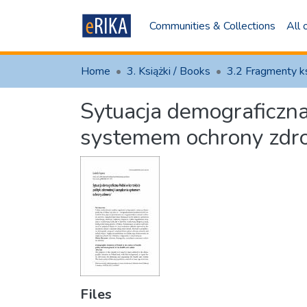
Communities & Collections
All
Home
3. Książki / Books
3.2 Fragmenty k
Sytuacja demograficzna 
systemem ochrony zdr
Files