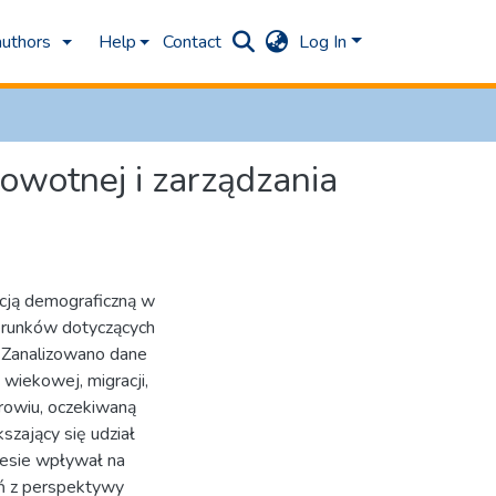
authors
Help
Contact
Log In
rowotnej i zarządzania
acją demograficzną w
erunków dotyczących
 Zanalizowano dane
 wiekowej, migracji,
drowiu, oczekiwaną
szający się udział
resie wpływał na
ń z perspektywy