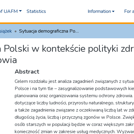
 of UAFM
Statistics
Information
For 
siążek
Sytuacja demograficzna Polski w kontekście polityki zdrowotnej i zarządzania systemem ochrony zdrowia
Polski w kontekście polityki zd
owia
Abstract
Celem rozdziału jest analiza zagadnień związanych z sytu
Polsce i na tym tle – zasygnalizowanie podstawowych ki
planowania oraz organizowania systemu ochrony zdrowia.
dotyczące liczby ludności, przyrostu naturalnego, struktury
a także zagadnienia związane z oczekiwaną liczbą lat w z
długością życia, liczbą i przyczyną zgonów w Polsce. Zwięk
osób starszych w populacji będzie w coraz większym zak
konieczność zmian w zakresie usług medycznych. Wyzwa