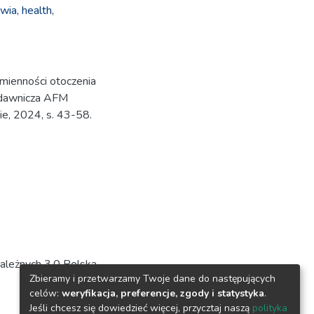
wia,
health,
mienności otoczenia
Wydawnicza AFM
e, 2024, s. 43-58.
ależnych 3.0 Polska
Zbieramy i przetwarzamy Twoje dane do następujących
celów:
weryfikacja, preferencje, zgody i statystyka
.
Jeśli chcesz się dowiedzieć więcej, przycztaj naszą
polityka