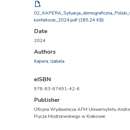
file_open
02_KAPERA_Sytuacja_demograficzna_Polski
kontekscie_2024.pdf
(185.24 KB)
Date
2024
Authors
Kapera, Izabela
eISBN
978-83-67491-42-6
Publisher
Oficyna Wydawnicza AFM Uniwersytetu Andrz
Frycza Modrzewskiego w Krakowie