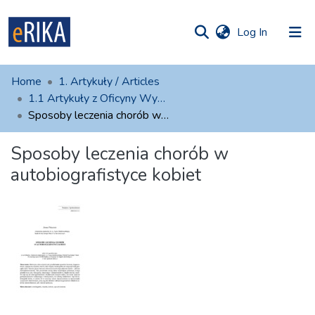
(current)
Log In
munities
 of UAFM
atistics
Home
1. Artykuły / Articles
Information
ections
1.1 Artykuły z Oficyny Wydawniczej AFM
Sposoby leczenia chorób w autobiografistyce kobiet
For authors
Sposoby leczenia chorób w
Help
autobiografistyce kobiet
Contact