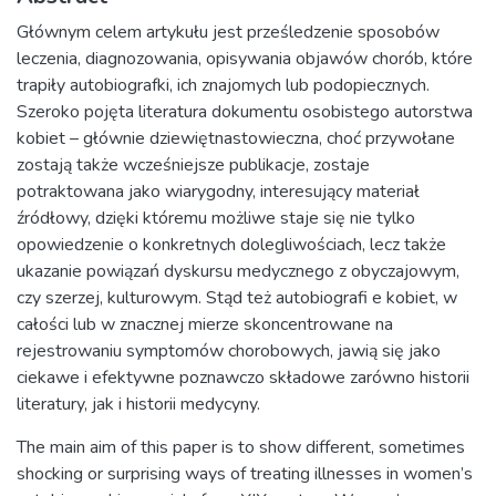
Głównym celem artykułu jest prześledzenie sposobów
leczenia, diagnozowania, opisywania objawów chorób, które
trapiły autobiografki, ich znajomych lub podopiecznych.
Szeroko pojęta literatura dokumentu osobistego autorstwa
kobiet – głównie dziewiętnastowieczna, choć przywołane
zostają także wcześniejsze publikacje, zostaje
potraktowana jako wiarygodny, interesujący materiał
źródłowy, dzięki któremu możliwe staje się nie tylko
opowiedzenie o konkretnych dolegliwościach, lecz także
ukazanie powiązań dyskursu medycznego z obyczajowym,
czy szerzej, kulturowym. Stąd też autobiografi e kobiet, w
całości lub w znacznej mierze skoncentrowane na
rejestrowaniu symptomów chorobowych, jawią się jako
ciekawe i efektywne poznawczo składowe zarówno historii
literatury, jak i historii medycyny.
The main aim of this paper is to show different, sometimes
shocking or surprising ways of treating illnesses in women’s