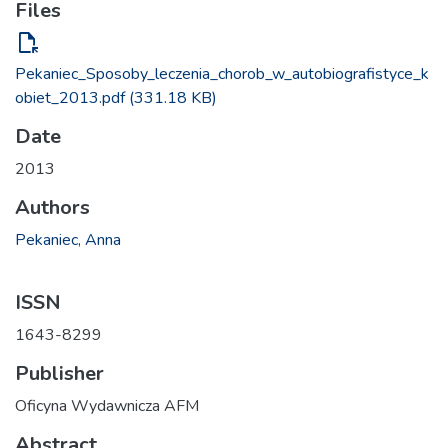
Files
file_open
Pekaniec_Sposoby_leczenia_chorob_w_autobiografistyce_k
obiet_2013.pdf
(331.18 KB)
Date
2013
Authors
Pekaniec, Anna
ISSN
1643-8299
Publisher
Oficyna Wydawnicza AFM
Abstract