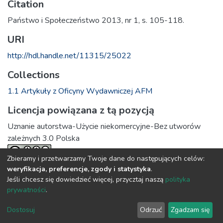
Citation
Państwo i Społeczeństwo 2013, nr 1, s. 105-118.
URI
http://hdl.handle.net/11315/25022
Collections
1.1 Artykuły z Oficyny Wydawniczej AFM
Licencja powiązana z tą pozycją
Uznanie autorstwa-Użycie niekomercyjne-Bez utworów
zależnych 3.0 Polska
Zbieramy i przetwarzamy Twoje dane do następujących celów:
weryfikacja, preferencje, zgody i statystyka
.
Full item page
Jeśli chcesz się dowiedzieć więcej, przycztaj naszą
polityka
prywatności
.
DSpace software
copyright © 2002-2026
LYRASIS
Dostosuj
Odrzuć
Zgadzam się
Cookie settings
Privacy policy
Regulations