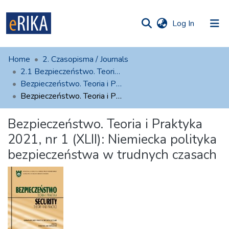
(current)
Log In
munities
 of UAFM
atistics
Home
2. Czasopisma / Journals
Information
ections
2.1 Bezpieczeństwo. Teoria i Praktyka
Bezpieczeństwo. Teoria i Praktyka, 2021
For authors
Bezpieczeństwo. Teoria i Praktyka 2021, nr 1 (XLII): Niemiecka polityka bezpieczeństwa w trudnych czasach
Help
Bezpieczeństwo. Teoria i Praktyka
Contact
2021, nr 1 (XLII): Niemiecka polityka
bezpieczeństwa w trudnych czasach