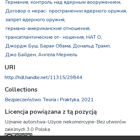
Германия,
контроль над ядерным вооружением,
Договор о нерас- пространении ядерного оружия,
запрет ядерного оружия,
германо-американские отношения,
трансатлантические от- ношения,
НАТ О,
Джордж Буш,
Барак Обама,
Дональд Трамп,
Джо Байден,
Ангела Меркель
URI
http://hdl.handle.net/11315/29844
Collections
Bezpieczeństwo. Teoria i Praktyka, 2021
Licencja powiązana z tą pozycją
Uznanie autorstwa-Użycie niekomercyjne-Bez utworów
zależnych 3.0 Polska