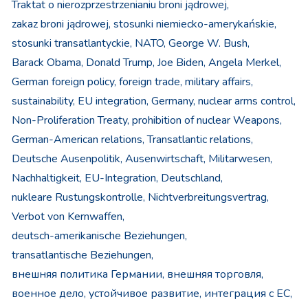
Traktat o nierozprzestrzenianiu broni jądrowej,
zakaz broni jądrowej,
stosunki niemiecko-amerykańskie,
stosunki transatlantyckie,
NATO,
George W. Bush,
Barack Obama,
Donald Trump,
Joe Biden,
Angela Merkel,
German foreign policy,
foreign trade,
military affairs,
sustainability,
EU integration,
Germany,
nuclear arms control,
Non-Proliferation Treaty,
prohibition of nuclear Weapons,
German-American relations,
Transatlantic relations,
Deutsche Ausenpolitik,
Ausenwirtschaft,
Militarwesen,
Nachhaltigkeit,
EU-Integration,
Deutschland,
nukleare Rustungskontrolle,
Nichtverbreitungsvertrag,
Verbot von Kernwaffen,
deutsch-amerikanische Beziehungen,
transatlantische Beziehungen,
внешняя политика Германии,
внешняя торговля,
военное дело,
устойчивое развитие,
интеграция с ЕС,