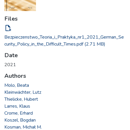
Files
file_open
Bezpieczenstwo_Teoria_i_Praktyka_nr1_2021_German_Se
curity_Policy_in_the_Difficult_Times.pdf
(2.71 MB)
Date
2021
Authors
Molo, Beata
Kleinwächter, Lutz
Thielicke, Hubert
Larres, Klaus
Crome, Erhard
Koszel, Bogdan
Kosman, Michał M.