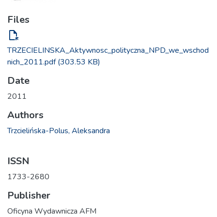
Files
file_open
TRZECIELINSKA_Aktywnosc_polityczna_NPD_we_wschod
nich_2011.pdf
(303.53 KB)
Date
2011
Authors
Trzcielińska-Polus, Aleksandra
ISSN
1733-2680
Publisher
Oficyna Wydawnicza AFM