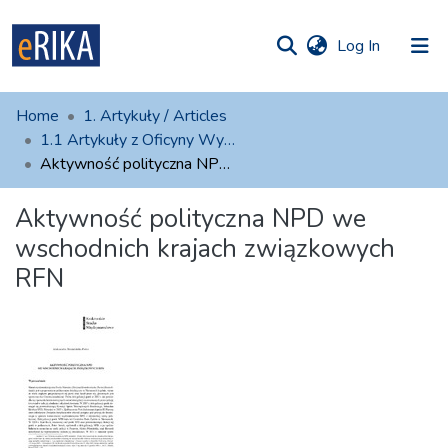
(current)
Log In
munities
 of UAFM
atistics
Home
1. Artykuły / Articles
Information
ections
1.1 Artykuły z Oficyny Wydawniczej AFM
Aktywność polityczna NPD we wschodnich krajach związkowych RFN
For authors
Aktywność polityczna NPD we
Help
wschodnich krajach związkowych
Contact
RFN