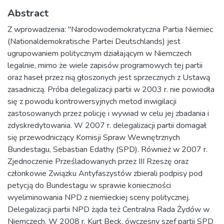
Abstract
Z wprowadzenia: "Narodowodemokratyczna Partia Niemiec
(Nationaldemokratische Partei Deutschlands) jest
ugrupowaniem politycznym działającym w Niemczech
legalnie, mimo że wiele zapisów programowych tej partii
oraz haseł przez nią głoszonych jest sprzecznych z Ustawą
zasadniczą. Próba delegalizacji partii w 2003 r. nie powiodła
się z powodu kontrowersyjnych metod inwigilacji
zastosowanych przez policję i wywiad w celu jej zbadania i
zdyskredytowania. W 2007 r. delegalizacji partii domagał
się przewodniczący Komisji Spraw Wewnętrznych
Bundestagu, Sebastian Edathy (SPD). Również w 2007 r.
Zjednoczenie Prześladowanych przez III Rzeszę oraz
członkowie Związku Antyfaszystów zbierali podpisy pod
petycją do Bundestagu w sprawie konieczności
wyeliminowania NPD z niemieckiej sceny politycznej.
Delegalizacji partii NPD żąda też Centralna Rada Żydów w
Niemczech. W 2008 r. Kurt Beck, ówczesny szef partii SPD