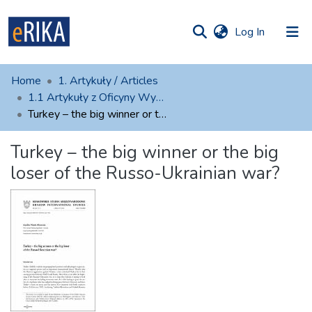
(current)
Log In
munities
 of UAFM
atistics
Home
1. Artykuły / Articles
Information
ections
1.1 Artykuły z Oficyny Wydawniczej AFM
Turkey – the big winner or the big loser of the Russo-Ukrainian war?
For authors
Turkey – the big winner or the big
Help
loser of the Russo-Ukrainian war?
Contact