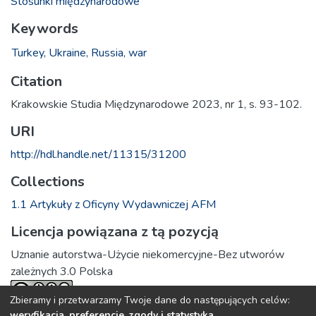
Stosunki międzynarodowe
Keywords
Turkey,
Ukraine,
Russia,
war
Citation
Krakowskie Studia Międzynarodowe 2023, nr 1, s. 93-102.
URI
http://hdl.handle.net/11315/31200
Collections
1.1 Artykuły z Oficyny Wydawniczej AFM
Licencja powiązana z tą pozycją
Uznanie autorstwa-Użycie niekomercyjne-Bez utworów
zależnych 3.0 Polska
Zbieramy i przetwarzamy Twoje dane do następujących celów:
weryfikacja, preferencje, zgody i statystyka
.