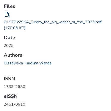
Files
file_open
OLSZOWSKA_Turkey_the_big_winner_or_the_2023.pdf
(170.08 KB)
Date
2023
Authors
Olszowska, Karolina Wanda
ISSN
1733-2680
eISSN
2451-0610