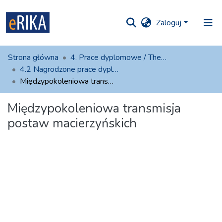
Zaloguj
iory i
Strona główna
4. Prace dyplomowe / Thesies
olekcje
4.2 Nagrodzone prace dyplomowe
Międzypokoleniowa transmisja postaw macierzyńskich
ko na UAFM
Informacja
Międzypokoleniowa transmisja
atystyki
Dla autorów
postaw macierzyńskich
Pomoc
Kontakt