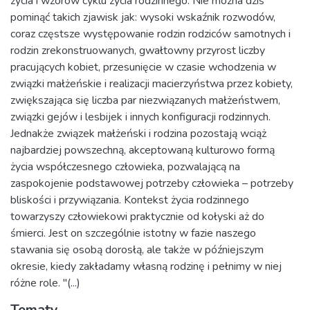
życia i wzorów cyklu życia rodzinnego. Nie można dziś
pominąć takich zjawisk jak: wysoki wskaźnik rozwodów,
coraz częstsze występowanie rodzin rodziców samotnych i
rodzin zrekonstruowanych, gwałtowny przyrost liczby
pracujących kobiet, przesunięcie w czasie wchodzenia w
związki małżeńskie i realizacji macierzyństwa przez kobiety,
zwiększająca się liczba par niezwiązanych małżeństwem,
związki gejów i lesbijek i innych konfiguracji rodzinnych.
Jednakże związek małżeński i rodzina pozostają wciąż
najbardziej powszechną, akceptowaną kulturowo formą
życia współczesnego człowieka, pozwalającą na
zaspokojenie podstawowej potrzeby człowieka – potrzeby
bliskości i przywiązania. Kontekst życia rodzinnego
towarzyszy człowiekowi praktycznie od kołyski aż do
śmierci. Jest on szczególnie istotny w fazie naszego
stawania się osobą dorosłą, ale także w późniejszym
okresie, kiedy zakładamy własną rodzinę i pełnimy w niej
różne role. "(...)
Tematy