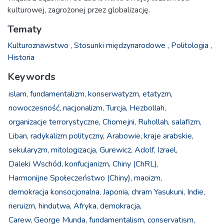
kulturowej, zagrożonej przez globalizację.
Tematy
Kulturoznawstwo
,
Stosunki międzynarodowe
,
Politologia
,
Historia
Keywords
islam,
fundamentalizm,
konserwatyzm,
etatyzm,
nowoczesność,
nacjonalizm,
Turcja,
Hezbollah,
organizacje terrorystyczne,
Chomejni, Ruhollah,
salafizm,
Liban,
radykalizm polityczny,
Arabowie,
kraje arabskie,
sekularyzm,
mitologizacja,
Gurewicz, Adolf,
Izrael,
Daleki Wschód,
konfucjanizm,
Chiny (ChRL),
Harmonijne Społeczeństwo (Chiny),
maoizm,
demokracja konsocjonalna,
Japonia,
chram Yasukuni,
Indie,
neruizm,
hindutwa,
Afryka,
demokracja,
Carew, George Munda,
fundamentalism,
conservatism,