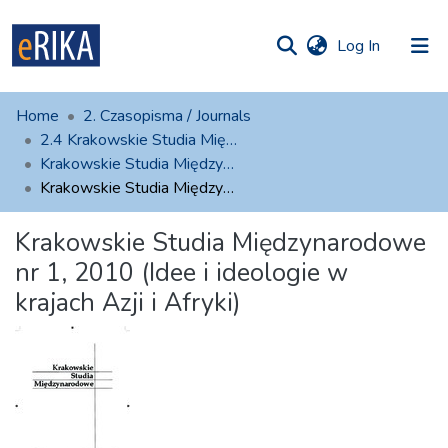
(current)
Log In
munities
 of UAFM
atistics
Home
2. Czasopisma / Journals
Information
ections
2.4 Krakowskie Studia Międzynarodowe
Krakowskie Studia Międzynarodowe, 2010
For authors
Krakowskie Studia Międzynarodowe nr 1, 2010 (Idee i ideologie w krajach Azji i Afryki)
Help
Krakowskie Studia Międzynarodowe
Contact
nr 1, 2010 (Idee i ideologie w
krajach Azji i Afryki)