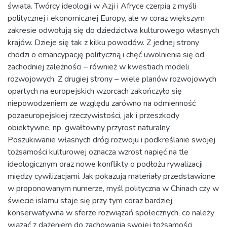
świata. Twórcy ideologii w Azji i Afryce czerpią z myśli
politycznej i ekonomicznej Europy, ale w coraz większym
zakresie odwołują się do dziedzictwa kulturowego własnych
krajów. Dzieje się tak z kilku powodów. Z jednej strony
chodzi o emancypację polityczną i chęć uwolnienia się od
zachodniej zależności – również w kwestiach modeli
rozwojowych. Z drugiej strony – wiele planów rozwojowych
opartych na europejskich wzorcach zakończyło się
niepowodzeniem ze względu zarówno na odmienność
pozaeuropejskiej rzeczywistości, jak i przeszkody
obiektywne, np. gwałtowny przyrost naturalny.
Poszukiwanie własnych dróg rozwoju i podkreślanie swojej
tożsamości kulturowej oznacza wzrost napięć na tle
ideologicznym oraz nowe konflikty o podłożu rywalizacji
między cywilizacjami. Jak pokazują materiały przedstawione
w proponowanym numerze, myśl polityczna w Chinach czy w
świecie islamu staje się przy tym coraz bardziej
konserwatywna w sferze rozwiązań społecznych, co należy
wiązać z dążeniem do zachowania swojej tożsamości