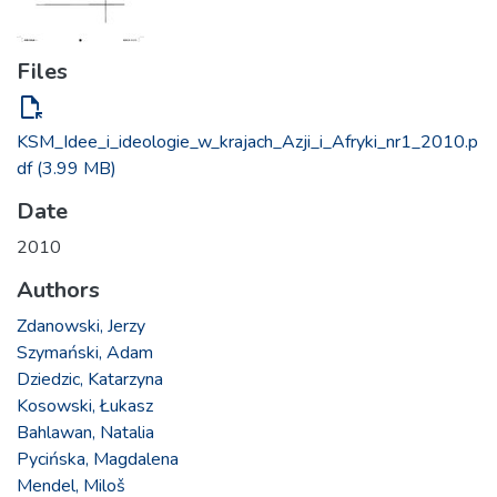
Files
file_open
KSM_Idee_i_ideologie_w_krajach_Azji_i_Afryki_nr1_2010.p
df
(3.99 MB)
Date
2010
Authors
Zdanowski, Jerzy
Szymański, Adam
Dziedzic, Katarzyna
Kosowski, Łukasz
Bahlawan, Natalia
Pycińska, Magdalena
Mendel, Miloš