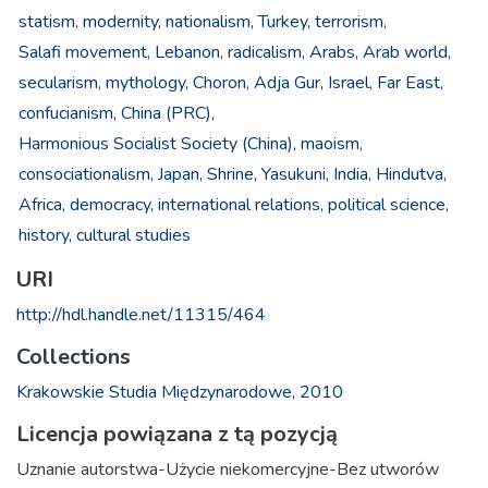
statism,
modernity,
nationalism,
Turkey,
terrorism,
Salafi movement,
Lebanon,
radicalism,
Arabs,
Arab world,
secularism,
mythology,
Choron, Adja Gur,
Israel,
Far East,
confucianism,
China (PRC),
Harmonious Socialist Society (China),
maoism,
consociationalism,
Japan,
Shrine, Yasukuni,
India,
Hindutva,
Africa,
democracy,
international relations,
political science,
history,
cultural studies
URI
http://hdl.handle.net/11315/464
Collections
Krakowskie Studia Międzynarodowe, 2010
Licencja powiązana z tą pozycją
Uznanie autorstwa-Użycie niekomercyjne-Bez utworów