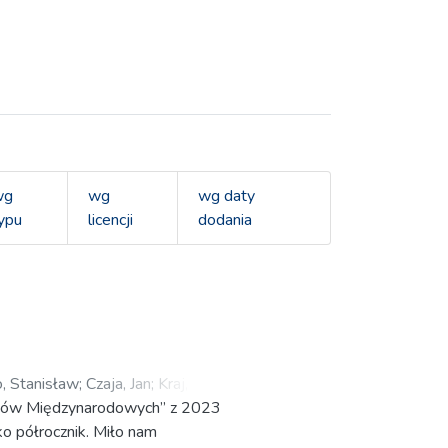
wg
wg
wg daty
ypu
licencji
dodania
, Stanisław
;
Czaja, Jan
;
Kraj,
udiów Międzynarodowych” z 2023
o półrocznik. Miło nam