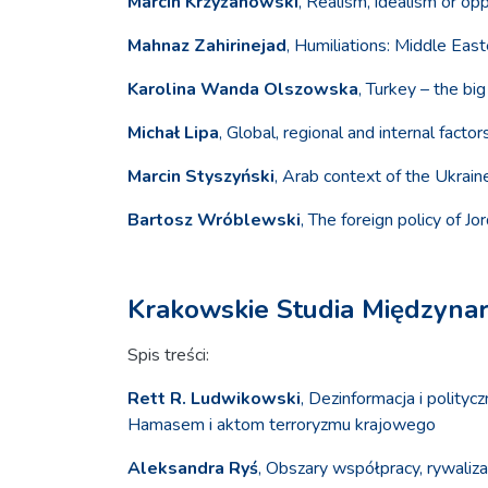
Marcin Krzyżanowski
, Realism, idealism or op
Mahnaz Zahirinejad
, Humiliations: Middle Eas
Karolina Wanda Olszowska
, Turkey – the bi
Michał Lipa
, Global, regional and internal fac
Marcin Styszyński
, Arab context of the Ukrain
Bartosz Wróblewski
, The foreign policy of J
Krakowskie Studia Międzyna
Spis treści:
Rett R. Ludwikowski
, Dezinformacja i polity
Hamasem i aktom terroryzmu krajowego
Aleksandra Ryś
, Obszary współpracy, rywaliz