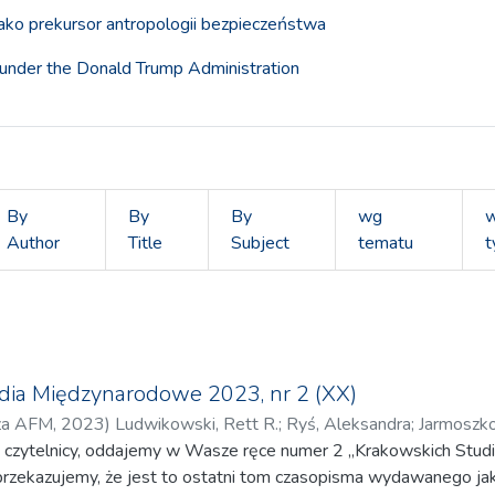
jako prekursor antropologii bezpieczeństwa
 under the Donald Trump Administration
By
By
By
wg
Author
Title
Subject
tematu
t
dia Międzynarodowe 2023, nr 2 (XX)
za AFM
,
2023
)
Ludwikowski, Rett R.
;
Ryś, Aleksandra
;
Jarmoszko
zy czytelnicy, oddajemy w Wasze ręce numer 2 „Krakowskich St
ksandra
 przekazujemy, że jest to ostatni tom czasopisma wydawanego jak