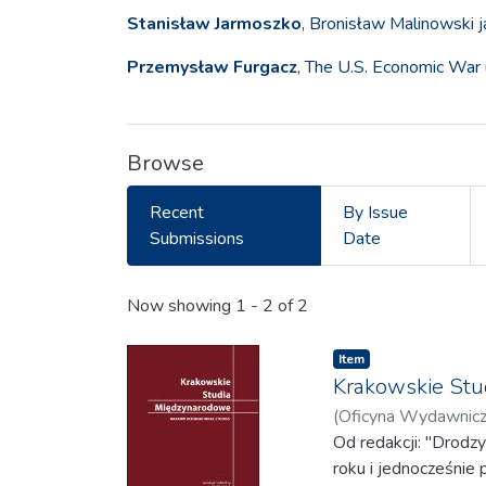
Stanisław Jarmoszko
, Bronisław Malinowski 
Przemysław Furgacz
, The U.S. Economic War
Browse
Recent
By Issue
Submissions
Date
Recent Submissions
Now showing
1 - 2 of 2
Item
Krakowskie Stu
(
Oficyna Wydawnic
Kazimierz
Od redakcji: "Drod
;
Kruk, Ale
roku i jednocześnie