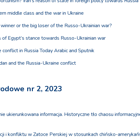
portunism? Iran’s reason of state in foreign policy towards Russia
tern middle class and the war in Ukraine
g winner or the big loser of the Russo-Ukrainian war?
tors of Egypt’s stance towards Russo-Ukrainian war
e conflict in Russia Today Arabic and Sputnik
ordan and the Russia-Ukraine conflict
rodowe nr 2, 2023
cznie ukierunkowana informacja. Historyczne tło chaosu informacy
acji i konfliktu w Zatoce Perskiej w stosunkach chińsko-ameryk