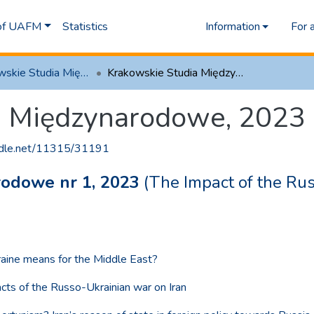
 of UAFM
Statistics
Information
For 
2.4 Krakowskie Studia Międzynarodowe
Krakowskie Studia Międzynarodowe, 2023
a Międzynarodowe, 2023
andle.net/11315/31191
rodowe nr 1, 2023
(The Impact of the Ru
raine means for the Middle East?
acts of the Russo-Ukrainian war on Iran