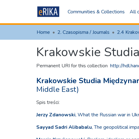
Communities & Collections
All
Home
2. Czasopisma / Journals
Krakowskie Studi
Permanent URI for this collection
http://hdl.h
Krakowskie Studia Międzyna
Middle East)
Spis treści:
Jerzy Zdanowski
, What the Russian war in Uk
Sayyad Sadri Alibabalu
, The geopolitical imp