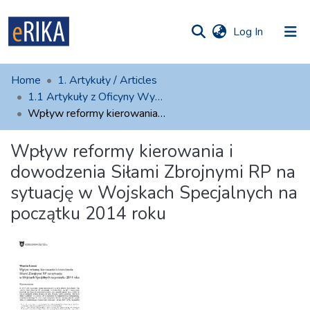
(current)
Log In
munities
 of UAFM
atistics
Home
1. Artykuły / Articles
Information
ections
1.1 Artykuły z Oficyny Wydawniczej AFM
Wpływ reformy kierowania i dowodzenia Siłami Zbrojnymi RP na sytuację w Wojskach Specjalnych na początku 2014 roku
For authors
Wpływ reformy kierowania i
Help
dowodzenia Siłami Zbrojnymi RP na
Contact
sytuację w Wojskach Specjalnych na
początku 2014 roku