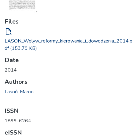
Files
file_open
LASON_Wplyw_reformy_kierowania_i_dowodzenia_2014.p
df
(153.79 KB)
Date
2014
Authors
Lasoń, Marcin
ISSN
1899-6264
eISSN