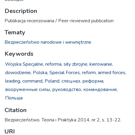
Description
Publikacja recenzowana / Peer-reviewed publication
Tematy
Bezpieczeństwo narodowe i wewnętrzne
Keywords
Wojska Specjalne,
reforma,
siły zbrojne,
kierowanie,
dowodzenie,
Polska,
Special Forces,
reform,
armed forces,
leading,
command,
Poland,
спецназ,
реформа,
вооруженные силы,
руководство,
командование,
Польша
Citation
Bezpieczeństwo. Teoria i Praktyka 2014, nr 2, s. 13-22.
URI