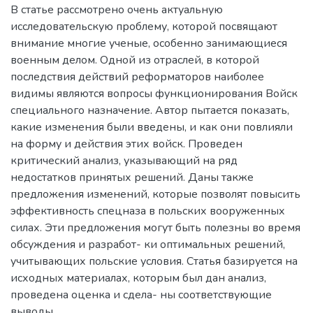
В статье рассмотрено очень актуальную
исследовательскую проблему, которой посвящают
внимание многие ученые, особенно занимающиеся
военным делом. Одной из отраслей, в которой
последствия действий реформаторов наиболее
видимы являются вопросы функционирования Войск
специального назначение. Автор пытается показать,
какие изменения были введены, и как они повлияли
на форму и действия этих войск. Проведен
критический анализ, указывающий на ряд
недостатков принятых решений. Даны также
предложения изменений, которые позволят повысить
эффективность спецназа в польских вооруженных
силах. Эти предложения могут быть полезны во время
обсуждения и разработ- ки оптимальных решений,
учитывающих польские условия. Статья базируется на
исходных материалах, которым был дан анализ,
проведена оценка и сдела- ны соответствующие
выводы.