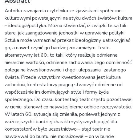
Abstract
Autorka zaznajamia czytelnika ze zjawiskami społeczno-
kulturowymi powstającymi na styku dwóch światów: kultura
– ideologia/polityka. Można stwierdzić, iż związki te są tak
stare, jak zaangażowanie jednostki w uprawianie polityki.
Sztuka może wzmacniać przekaz ideologiczny, uatrakcyjniać
go, a nawet czynić go bardziej zrozumiałym. Teatr
alternatywny lat 60., to taki, który realizuje odmienne
hierarchie wartości, odmienne zachowania. Jego odmienność
polega na kwestionowaniu i chęci „ulepszania” zastanego
świata. Przede wszystkim kwestionowana jest kultura
zachodnia, kontestatorzy pragną stworzyć odmienne od
współcześnie im dominujących style i formy życia
społecznego. Do czasu kontestacji teatr często pozostawał
w cieniu, stanowił co najwyżej bierne odbicie rzeczywistości.
W latach 60. sytuacja się zmieniła, ponieważ jednym z
ważniejszych i bardziej charakterystycznych pojęć dla
kontestatorów było uczestnictwo – stąd teatr nie
nawoływał do buntu, nie moralizował – on w buncie