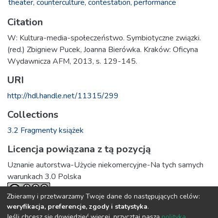
theater,
counterculture,
contestation,
performance
Citation
W: Kultura-media-społeczeństwo. Symbiotyczne związki.
(red.) Zbigniew Pucek, Joanna Bierówka. Kraków: Oficyna
Wydawnicza AFM, 2013, s. 129-145.
URI
http://hdl.handle.net/11315/299
Collections
3.2 Fragmenty książek
Licencja powiązana z tą pozycją
Uznanie autorstwa-Użycie niekomercyjne-Na tych samych
warunkach 3.0 Polska
Zbieramy i przetwarzamy Twoje dane do następujących celów:
weryfikacja, preferencje, zgody i statystyka
.
Full item page
Jeśli chcesz się dowiedzieć więcej, przycztaj naszą
polityka