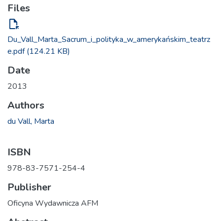
Files
file_open
Du_Vall_Marta_Sacrum_i_polityka_w_amerykańskim_teatrz
e.pdf
(124.21 KB)
Date
2013
Authors
du Vall, Marta
ISBN
978-83-7571-254-4
Publisher
Oficyna Wydawnicza AFM