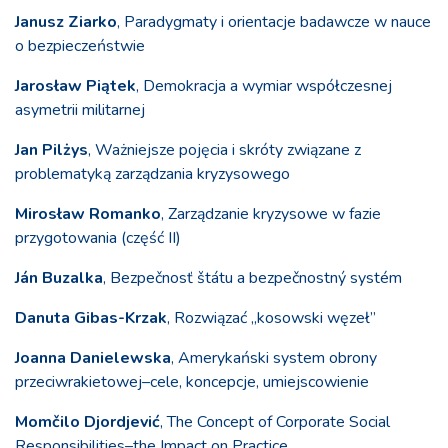
Janusz Ziarko
, Paradygmaty i orientacje badawcze w nauce
o bezpieczeństwie
Jarosław Piątek
, Demokracja a wymiar współczesnej
asymetrii militarnej
Jan Pilżys
, Ważniejsze pojęcia i skróty związane z
problematyką zarządzania kryzysowego
Mirosław Romanko
, Zarządzanie kryzysowe w fazie
przygotowania (część II)
Ján Buzalka
, Bezpečnosť štátu a bezpečnostný systém
Danuta Gibas-Krzak
, Rozwiązać „kosowski węzeł”
Joanna Danielewska
, Amerykański system obrony
przeciwrakietowej–cele, koncepcje, umiejscowienie
Momčilo Djordjević
, The Concept of Corporate Social
Responsibilities–the Impact on Practice