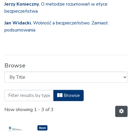
Jerzy Konieczny
, O metodzie rozumowań w etyce
bezpieczeństwa
Jan Widacki
, Wolność a bezpieczeństwo. Zamiast
podsumowania
Browse
Browsing Bezpieczeństwo. Teoria i Prakty
Browse
Now showing
1 - 3 of 3
Item