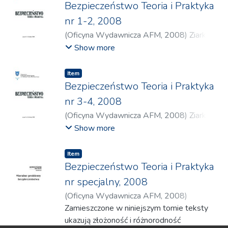
Bezpieczeństwo Teoria i Praktyka
nr 1-2, 2008
(
Oficyna Wydawnicza AFM
,
2008
)
Ziarko,
Janusz
;
Piątek, Jarosław
;
Pilżys, Jan
;
Show more
Romanko, Mirosław
;
Buzalka, Ján
;
Gibas-
Krzak, Danuta
;
Danielewska, Joanna
;
Item
Djordjević, Momčilo
;
Milenković-Kerković,
Bezpieczeństwo Teoria i Praktyka
Tamara
;
Stepanovych Demianchuk, Anatoly
;
nr 3-4, 2008
Lyash, Andriy
;
Kraj, Kazimierz
;
von Wedel,
(
Oficyna Wydawnicza AFM
,
2008
)
Ziarko,
Joachim
;
Gawron, Iwona
;
Trzcińska,
Janusz
;
Aleksandrowicz, Tomasz R.
;
Show more
Honorata
;
Szot, Wiesław
;
Żebrowski,
Aksamitowski, Andrzej
;
Elekes, Edit
;
Andrzej
;
Kozaczyński, Waldemar
;
Nyc,
Ciechanowski, Grzegorz
;
Kraj, Kazimierz
;
Item
Małgorzata
;
Wyszczelski, Lech
;
Widacki,
Skawińska, Mirosława
;
Wróblewski,
Bezpieczeństwo Teoria i Praktyka
Jan
;
Krzak, Andrzej
;
Molo, Beata
;
Mirosław
;
Jakubowska, Margareta
;
nr specjalny, 2008
Podgórzańska, Renata
;
Budzowski,
Modzelewski, Łukasz
;
Ciechanowski,
Klemens
(
Oficyna Wydawnicza AFM
,
2008
)
Grzegorz
;
Krawczuk, Piotr
;
Sęk, Andrzej
;
Otrębski, Michał
Zamieszczone w niniejszym tomie teksty
;
Hańderek, Andrzej
;
Ibek,
Śnitko, Robert
;
Żebrowski, Andrzej
;
Szot,
Anna
ukazują złożoność i różnorodność
;
Skorecki, Michał
;
Maciąg, Tadeusz
;
Wiesław
;
Kwiatkowski, Adam
;
Gibas-Krzak,