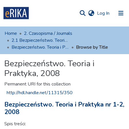
(current)
Log In
munities
 of UAFM
Home
2. Czasopisma / Journals
Information
ections
2.1 Bezpieczeństwo. Teoria i Praktyka
Bezpieczeństwo. Teoria i Praktyka, 2008
Browse by Title
For authors
Bezpieczeństwo. Teoria i
Help
Praktyka, 2008
Contact
Permanent URI for this collection
http://hdl.handle.net/11315/350
Bezpieczeństwo. Teoria i Praktyka nr 1-2,
2008
Spis treści: