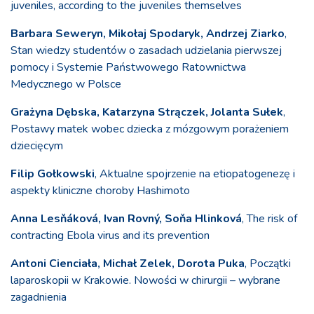
juveniles, according to the juveniles themselves
Barbara Seweryn, Mikołaj Spodaryk, Andrzej Ziarko
,
Stan wiedzy studentów o zasadach udzielania pierwszej
pomocy i Systemie Państwowego Ratownictwa
Medycznego w Polsce
Grażyna Dębska, Katarzyna Strączek, Jolanta Sułek
,
Postawy matek wobec dziecka z mózgowym porażeniem
dziecięcym
Filip Gołkowski
, Aktualne spojrzenie na etiopatogenezę i
aspekty kliniczne choroby Hashimoto
Anna Lesňáková, Ivan Rovný, Soňa Hlinková
, The risk of
contracting Ebola virus and its prevention
Antoni Cienciała, Michał Zelek, Dorota Puka
, Początki
laparoskopii w Krakowie. Nowości w chirurgii – wybrane
zagadnienia