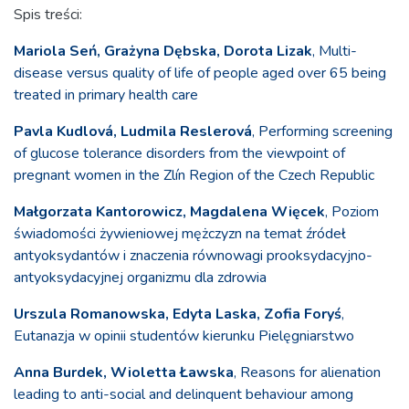
Spis treści:
Mariola Seń, Grażyna Dębska, Dorota Lizak
, Multi-
disease versus quality of life of people aged over 65 being
treated in primary health care
Pavla Kudlová, Ludmila Reslerová
, Performing screening
of glucose tolerance disorders from the viewpoint of
pregnant women in the Zlín Region of the Czech Republic
Małgorzata Kantorowicz, Magdalena Więcek
, Poziom
świadomości żywieniowej mężczyzn na temat źródeł
antyoksydantów i znaczenia równowagi prooksydacyjno-
antyoksydacyjnej organizmu dla zdrowia
Urszula Romanowska, Edyta Laska, Zofia Foryś
,
Eutanazja w opinii studentów kierunku Pielęgniarstwo
Anna Burdek, Wioletta Ławska
, Reasons for alienation
leading to anti-social and delinquent behaviour among