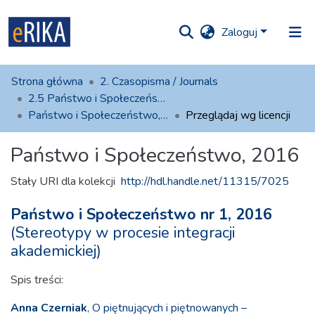
Zaloguj
iory i
Strona główna
2. Czasopisma / Journals
olekcje
2.5 Państwo i Społeczeństwo
Państwo i Społeczeństwo, 2016
Przeglądaj wg licencji
ko na UAFM
Informacja
Państwo i Społeczeństwo, 2016
Dla autorów
Stały URI dla kolekcji
http://hdl.handle.net/11315/7025
Pomoc
Państwo i Społeczeństwo nr 1, 2016
Kontakt
(Stereotypy w procesie integracji
akademickiej)
Spis treści:
Anna Czerniak
, O piętnujących i piętnowanych –