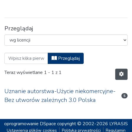
Przeglądaj
Przeglądaj Państwo i Społeczeństwo, 20
Przeglądaj
Teraz wyświetlane
1 - 1 z 1
Uznanie autorstwa-Użycie niekomercyjne-
5
Bez utworów zależnych 3.0 Polska
oprogramowanie DSpace
copyright © 2002-2026
LYRASIS
Ustawienia plików cookies
Polityka prywatności
Regulamin